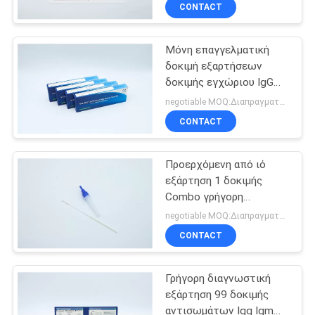
ΈΛΕΓΧΟΣ
CONTACT
Μόνη επαγγελματική
ΜΑΣ
δοκιμή εξαρτήσεων
ΕΛΆΤΕ
δοκιμής εγχώριου IgG
ΣΕ
IgM με τη ζωή του
negotiable MOQ:Διαπραγματεύσιμος
προϊόντος στο ράφι 1
ΕΠΑΦΉ
CONTACT
έτους
ΜΕ
Προερχόμενη από ιό
εξάρτηση 1 δοκιμής
ΕΙΔΉΣΕΙΣ
Combo γρήγορη
πιστοποιητικό βημάτων
negotiable MOQ:Διαπραγματεύσιμος
ISO 13485
ΖΗΤΉΣΤΕ
CONTACT
ΈΝΑ
Γρήγορη διαγνωστική
ΑΠΌΣΠΑΣΜΑ
εξάρτηση 99 δοκιμής
αντισωμάτων Igg Igm