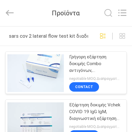
2026
Guangzhou
Decheng
Προϊόντα
Biotechnology
Co.,LTD.
All
Rights
Reserved.
ΣΠΊΤΙ
sars cov 2 lateral flow test kit διαδικτυακή κατασκευή
ΠΡΟΪΌΝΤΑ
Γρήγορη εξάρτηση
δοκιμής Combo
ΠΕΡΊΠΟΥ
αντιγόνων,
ΕΜΕΊΣ
χρωματομετρική
negotiable MOQ:Διαπραγματεύσιμος
εξάρτηση δοκιμής
CONTACT
2019nCov
ΓΎΡΟΣ
Εξάρτηση δοκιμής Vchek
ΕΡΓΟΣΤΑΣΊΩΝ
COVID 19 IgG IgM,
διαγνωστική εξάρτηση
ΠΟΙΟΤΙΚΌΣ
αντισωμάτων κασετών
negotiable MOQ:Διαπραγματεύσιμος