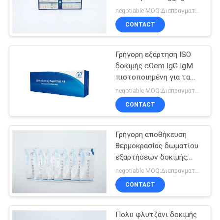
κολλοειδής χρυσός
SITEMAP
negotiable MOQ:Διαπραγματεύσιμος
Sensivity
CONTACT
PRIVACY
Γρήγορη εξάρτηση ISO
POLICY
δοκιμής cOem IgG IgM
πιστοποιημένη για τα
SAR CoV 2
negotiable MOQ:Διαπραγματεύσιμος
CONTACT
Γρήγορη αποθήκευση
θερμοκρασίας δωματίου
εξαρτήσεων δοκιμής
2019nCov IgG IgM
negotiable MOQ:Διαπραγματεύσιμος
CONTACT
Πολυ φλυτζάνι δοκιμής