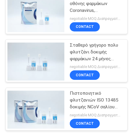
οθόνης φαρμάκων
Coronavirus,
πιστοποιητικό CE
negotiable MOQ:Διαπραγματεύσιμος
εξαρτήσεων συλλογής
CONTACT
σαλίου
Σταθερό γρήγορο πολυ
φλυτζάνι δοκιμής
φαρμάκων 24 μήνες
ζωής του προϊόντος
negotiable MOQ:Διαπραγματεύσιμος
στο ράφι
CONTACT
Πιστοποιητικό
φλυτζανιών ISO 13485
δοκιμής NCoV σαλίου
2019
negotiable MOQ:Διαπραγματεύσιμος
CONTACT