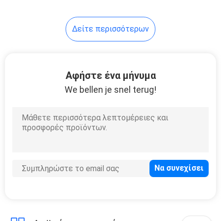
28
Δείτε περισσότερων
Δοκιμή πήξης
Αφήστε ένα μήνυμα
We bellen je snel terug!
10
Εξάρτηση δοκιμής
IgM IgG