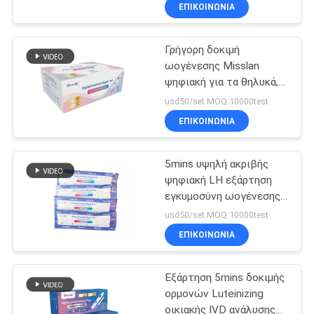
υψηλό accurancy
ΈΛΕΓΧΟΣ
ΕΠΙΚΟΙΝΩΝΙΑ
Γρήγορη δοκιμή
ΜΑΣ
14
ωογένεσης Misslan
ΕΛΆΤΕ
ψηφιακή για τα θηλυκά,
Εξάρτηση δοκιμής
ΣΕ
περισσότερο από
usd50/set MOQ:10000test
DOA
ακριβής 40T γρήγορη
ΕΠΑΦΉ
ΕΠΙΚΟΙΝΩΝΙΑ
εξάρτηση δοκιμής 99%
ΜΕ
5mins υψηλή ακριβής
ψηφιακή LH εξάρτηση
ΖΗΤΉΣΤΕ
εγκυμοσύνη ωογένεσης
1
CE0123 LH 10 + 1
ΈΝΑ
usd50/set MOQ:10000test
δοκιμής γυναικών
Σύστημα
ΕΠΙΚΟΙΝΩΝΙΑ
ΑΠΌΣΠΑΣΜΑ
Immunofluorecense
Εξάρτηση 5mins δοκιμής
ΕΙΔΉΣΕΙΣ
ορμονών Luteinizing
οικιακής IVD ανάλυσης