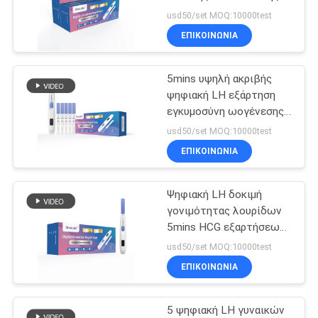
εύκολη να πάρει έγκυος
usd50/set MOQ:10000test
ΕΠΙΚΟΙΝΩΝΙΑ
6
Pet γρήγορο
5mins υψηλή ακριβής
ψηφιακή LH εξάρτηση
Test&Equipment
εγκυμοσύνη ωογένεσης
CE0123 LH 10 + 1
usd50/set MOQ:10000test
δοκιμής γυναικών
ΕΠΙΚΟΙΝΩΝΙΑ
Ψηφιακή LH δοκιμή
21
γονιμότητας λουρίδων
Δοκιμή
5mins HCG εξαρτήσεων
δοκιμής ωογένεσης και
usd50/set MOQ:10000test
μολυσματικών
εγκυμοσύνης
ΕΠΙΚΟΙΝΩΝΙΑ
ασθενειών
5 ψηφιακή LH γυναικών