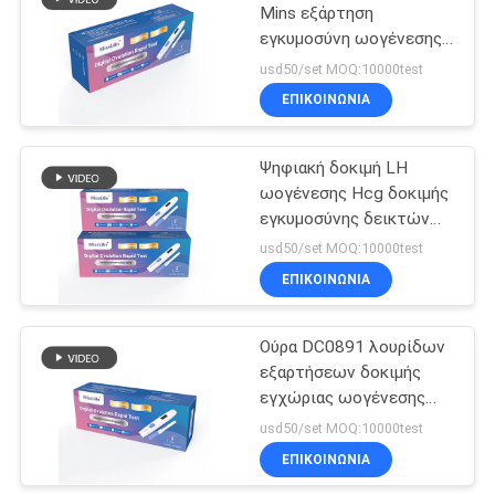
Mins εξάρτηση
εγκυμοσύνη ωογένεσης
5
CE0123 LH 10 + 1
usd50/set MOQ:10000test
δοκιμής CE
ΕΠΙΚΟΙΝΩΝΙΑ
Κανονικό HCG
Ψηφιακή δοκιμή LH
ωογένεσης Hcg δοκιμής
εγκυμοσύνης δεικτών
λουρίδων του ISO
usd50/set MOQ:10000test
ΕΠΙΚΟΙΝΩΝΙΑ
0
Ούρα DC0891 λουρίδων
Κανονικό LH
εξαρτήσεων δοκιμής
εγχώριας ωογένεσης
εγκυμοσύνης LH cOem
usd50/set MOQ:10000test
HCG
ΕΠΙΚΟΙΝΩΝΙΑ