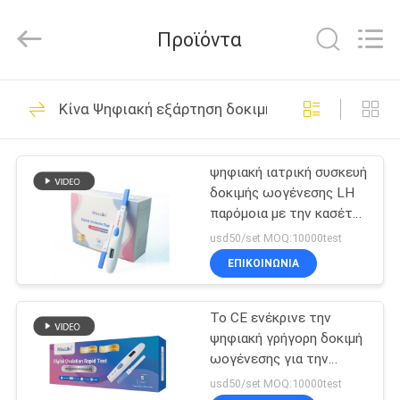
εξάρτηση
δοκιμής
hCG
Προϊόντα
προμηθευτής.
Copyright
©
2021
-
ΣΠΊΤΙ
61
2024
vchektest.com.
Κίνα Ψηφιακή εξάρτηση δοκιμής LH
All
Ψηφιακή εξάρτηση
Rights
Reserved.
ΠΡΟΪΌΝΤΑ
δοκιμής hCG
ψηφιακή ιατρική συσκευή
δοκιμής ωογένεσης LH
ΠΕΡΊΠΟΥ
παρόμοια με την κασέτα
ΕΜΕΊΣ
λουρίδων δοκιμής
usd50/set MOQ:10000test
clearblue
ΕΠΙΚΟΙΝΩΝΙΑ
12
ΓΎΡΟΣ
Ψηφιακή εξάρτηση
Το CE ενέκρινε την
ΕΡΓΟΣΤΑΣΊΩΝ
ψηφιακή γρήγορη δοκιμή
δοκιμής LH
ωογένεσης για την
ΠΟΙΟΤΙΚΌΣ
εγχώρια χρήση με το
usd50/set MOQ:10000test