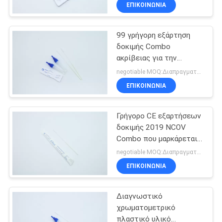
Combo βημάτων
ΈΛΕΓΧΟΣ
ΕΠΙΚΟΙΝΩΝΙΑ
99 γρήγορη εξάρτηση
ΜΑΣ
14
δοκιμής Combo
ΕΛΆΤΕ
ακρίβειας για την
Εξάρτηση δοκιμής
ΣΕ
ποιοτική ανίχνευση
negotiable MOQ:Διαπραγματεύσιμος
DOA
ΕΠΑΦΉ
ΕΠΙΚΟΙΝΩΝΙΑ
ΜΕ
Γρήγορο CE εξαρτήσεων
δοκιμής 2019 NCOV
ΖΗΤΉΣΤΕ
Combo που μαρκάρεται
1
για την επαγγελματική
ΈΝΑ
negotiable MOQ:Διαπραγματεύσιμος
χρήση
Σύστημα
ΕΠΙΚΟΙΝΩΝΙΑ
ΑΠΌΣΠΑΣΜΑ
Immunofluorecense
Διαγνωστικό
ΕΙΔΉΣΕΙΣ
χρωματομετρικό
πλαστικό υλικό