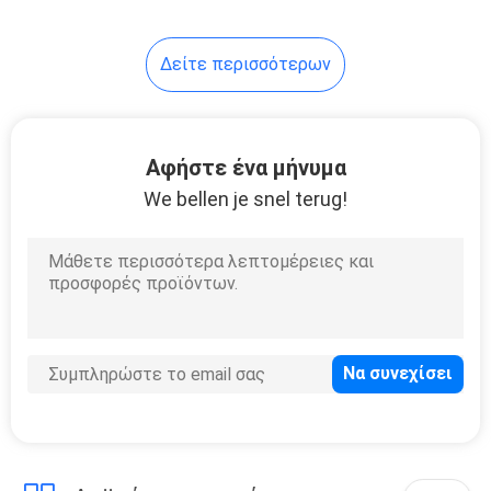
28
Δείτε περισσότερων
Δοκιμή πήξης
Αφήστε ένα μήνυμα
We bellen je snel terug!
10
Εξάρτηση δοκιμής
IgM IgG