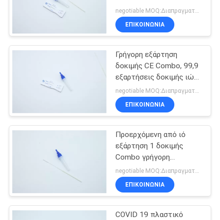
εξαρτήσεων δοκιμής
negotiable MOQ:Διαπραγματεύσιμος
Combo γρήγορο
ΕΠΙΚΟΙΝΩΝΙΑ
6
Pet γρήγορο
Γρήγορη εξάρτηση
δοκιμής CE Combo, 99,9
Test&Equipment
εξαρτήσεις δοκιμής ιών
IgM IgG
negotiable MOQ:Διαπραγματεύσιμος
ΕΠΙΚΟΙΝΩΝΙΑ
Προερχόμενη από ιό
21
εξάρτηση 1 δοκιμής
Δοκιμή
Combo γρήγορη
πιστοποιητικό βημάτων
negotiable MOQ:Διαπραγματεύσιμος
μολυσματικών
ISO 13485
ΕΠΙΚΟΙΝΩΝΙΑ
ασθενειών
COVID 19 πλαστικό