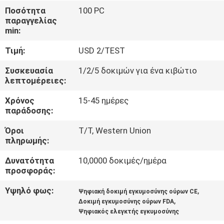
ΈΛΕΓΧΟΣ
Ποσότητα
100 PC
παραγγελίας
min:
ΜΑΣ
Τιμή:
USD 2/TEST
ΕΛΆΤΕ
ΣΕ
Συσκευασία
1/2/5 δοκιμών για ένα κιβώτιο
λεπτομέρειες:
ΕΠΑΦΉ
Χρόνος
15-45 ημέρες
ΜΕ
παράδοσης:
Όροι
T/T, Western Union
ΕΙΔΉΣΕΙΣ
πληρωμής:
Δυνατότητα
10,0000 δοκιμές/ημέρα
ΖΗΤΉΣΤΕ
προσφοράς:
ΈΝΑ
Υψηλό φως:
,
Ψηφιακή δοκιμή εγκυμοσύνης ούρων CE
,
ΑΠΌΣΠΑΣΜΑ
Δοκιμή εγκυμοσύνης ούρων FDA
Ψηφιακός ελεγκτής εγκυμοσύνης