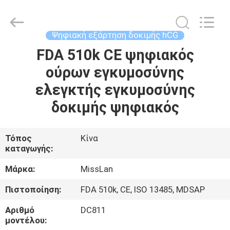
2026
Guangzhou
Decheng
Biotechnology
Co.,LTD.
Ψηφιακή εξάρτηση δοκιμής hCG
All
Rights
Reserved.
FDA 510k CE ψηφιακός
ΣΠΊΤΙ
ούρων εγκυμοσύνης
ΠΡΟΪΌΝΤΑ
ελεγκτής εγκυμοσύνης
δοκιμής ψηφιακός
ΠΕΡΊΠΟΥ
ΕΜΕΊΣ
Τόπος
Κίνα
καταγωγής:
ΓΎΡΟΣ
Μάρκα:
MissLan
ΕΡΓΟΣΤΑΣΊΩΝ
Πιστοποίηση:
FDA 510k, CE, ISO 13485, MDSAP
Αριθμό
DC811
ΠΟΙΟΤΙΚΌΣ
μοντέλου: