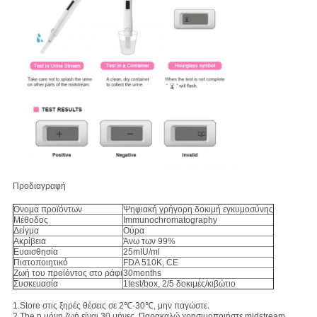
Προδιαγραφή
Όνομα προϊόντων
Ψηφιακή γρήγορη δοκιμή εγκυμοσύνης
Μέθοδος
Immunochromatography
Δείγμα
Ούρα
Ακρίβεια
Άνω των 99%
Ευαισθησία
25mIU/ml
Πιστοποιητικό
FDA 510K, CE
Ζωή του προϊόντος στο ράφι
30months
Συσκευασία
1test/box, 2/5 δοκιμές/κιβώτιο
1.Store στις ξηρές θέσεις σε 2℃-30℃, μην παγώστε.
2.The η μόνη ζωή είναι 30 μήνες. Παρακαλώ χρησιμοποιήστε midstream