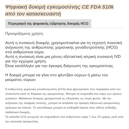
Ψηφιακή δοκιμή εγκυμοσύνης CE FDA 510k
από τον κατασκευαστή
Περιγραφή της ψηφιακής εξάρτησης δοκιμής HCG
Προοριζόμενη χρήση:
Αυτή η συσκευή δοκιμής χρησιμοποιείται για τη τεχνητή ποιοτική 
ανίχνευση της ανθρώπινης χοριονικής γοναδοτροπίνης (HCG) 
στα ανθρώπινα ούρα.
Αυτή η συσκευή είναι μια μόνος-εξεταστική ιατρική συσκευή IVD 
για την εγχώρια χρήση.
Είναι κατάλληλο για την έγκαιρη διάγνωση της εγκυμοσύνης.
Η δοκιμή μπορεί να γίνει στο φλυτζάνι ούρων ή μέσω του
ρεύματος ούρων.
Η ανθρώπινη χοριονική γοναδοτροπίνη (hCG) είναι glycoprotein που παράγεται από τον
πλακούντα κατά τη διάρκεια της εγκυμοσύνης. Μπορεί να ανιχνευθεί στα ούρα των εγκύων
γυναικών. Midstream δοκιμής χρησιμοποιεί τις οδηγήσεις ως πηγή φωτός. Με την
ανίχνευση της ελαφριάς έντασης, μπορεί να εκτελέσει την έγκαιρη διάγνωση εγκυμοσύνης
γρήγορα και εύκολα. Το αποτέλεσμα μπορεί να επιδειχθεί άμεσα στην οθόνη επίδειξης
midstream δοκιμής.
Τα επίπεδα hCG μπορούν να ανιχνευθούν στα ανθρώπινα ούρα 7 έως 10 ημέρες μετά από
την κανονική εγκυμοσύνη.