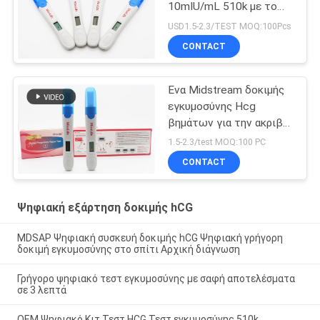
10mIU/mL 510k με το
ψηφιακό ακριβές
USD1.5-2.3/TEST MOQ:100Pcs
αποτέλεσμα παρουσιάζει
CONTACT
Ένα Midstream δοκιμής
εγκυμοσύνης Hcg
βημάτων για την ακριβή
δοκιμή
1.5-2.3/test MOQ:100 PC
CONTACT
Ψηφιακή εξάρτηση δοκιμής hCG
MDSAP Ψηφιακή συσκευή δοκιμής hCG Ψηφιακή γρήγορη
δοκιμή εγκυμοσύνης στο σπίτι Αρχική διάγνωση
Γρήγορο ψηφιακό τεστ εγκυμοσύνης με σαφή αποτελέσματα
σε 3 λεπτά
OEM Ψηφιακό Κιτ Τεστ HCG Τεστ εγκυμοσύνης 510k