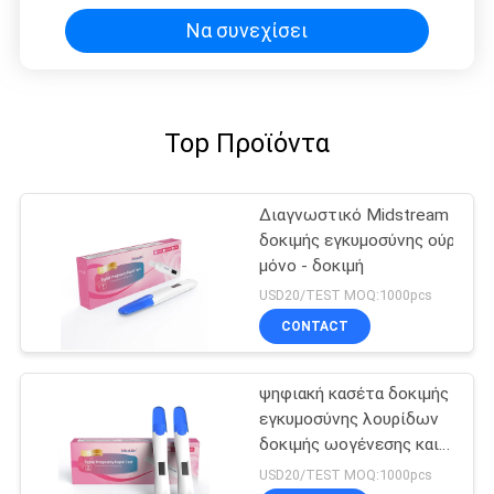
Να συνεχίσει
Top Προϊόντα
Διαγνωστικό Midstream
δοκιμής εγκυμοσύνης ούρων 
μόνο - δοκιμή
USD20/TEST MOQ:1000pcs
CONTACT
ψηφιακή κασέτα δοκιμής
εγκυμοσύνης λουρίδων
δοκιμής ωογένεσης και
λουρίδων δοκιμής
USD20/TEST MOQ:1000pcs