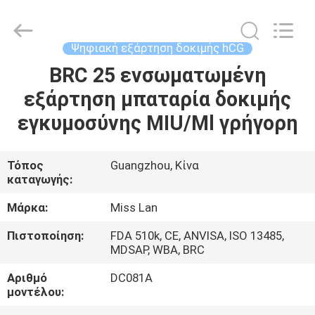
εξάρτηση
δοκιμής
hCG
προμηθευτής.
Copyright
Ψηφιακή εξάρτηση δοκιμής hCG
©
2021
-
BRC 25 ενσωματωμένη
ΣΠΊΤΙ
2025
Guangzhou
εξάρτηση μπαταρία δοκιμής
Decheng
Biotechnology
Co.,LTD.
ΠΡΟΪΌΝΤΑ
εγκυμοσύνης MIU/Ml γρήγορη
All
Rights
Reserved.
ΠΕΡΊΠΟΥ
Τόπος
Guangzhou, Κίνα
καταγωγής:
ΕΜΕΊΣ
Μάρκα:
Miss Lan
ΓΎΡΟΣ
Πιστοποίηση:
FDA 510k, CE, ANVISA, ISO 13485,
MDSAP, WBA, BRC
ΕΡΓΟΣΤΑΣΊΩΝ
Αριθμό
DC081A
μοντέλου:
ΠΟΙΟΤΙΚΌΣ