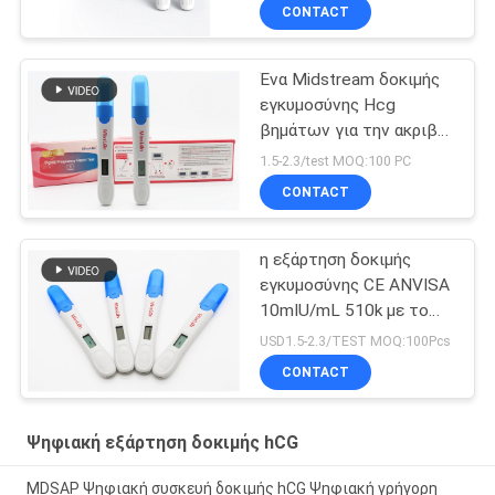
εγκυμοσύνης
CONTACT
Ένα Midstream δοκιμής
εγκυμοσύνης Hcg
βημάτων για την ακριβή
δοκιμή
1.5-2.3/test MOQ:100 PC
CONTACT
η εξάρτηση δοκιμής
εγκυμοσύνης CE ANVISA
10mIU/mL 510k με το
ψηφιακό ακριβές
USD1.5-2.3/TEST MOQ:100Pcs
αποτέλεσμα παρουσιάζει
CONTACT
Ψηφιακή εξάρτηση δοκιμής hCG
MDSAP Ψηφιακή συσκευή δοκιμής hCG Ψηφιακή γρήγορη