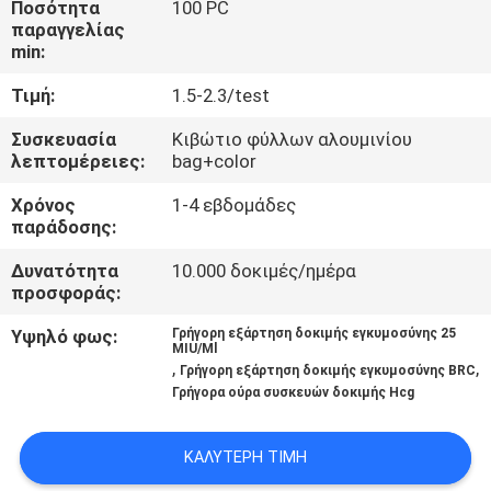
Ποσότητα
100 PC
ΈΛΕΓΧΟΣ
παραγγελίας
min:
ΜΑΣ
Τιμή:
1.5-2.3/test
ΕΛΆΤΕ
Συσκευασία
Κιβώτιο φύλλων αλουμινίου
ΣΕ
λεπτομέρειες:
bag+color
ΕΠΑΦΉ
Χρόνος
1-4 εβδομάδες
παράδοσης:
ΜΕ
Δυνατότητα
10.000 δοκιμές/ημέρα
προσφοράς:
ΕΙΔΉΣΕΙΣ
Υψηλό φως:
Γρήγορη εξάρτηση δοκιμής εγκυμοσύνης 25
MIU/Ml
,
,
ΖΗΤΉΣΤΕ
Γρήγορη εξάρτηση δοκιμής εγκυμοσύνης BRC
Γρήγορα ούρα συσκευών δοκιμής Hcg
ΈΝΑ
ΑΠΌΣΠΑΣΜΑ
ΚΑΛΎΤΕΡΗ ΤΙΜΉ