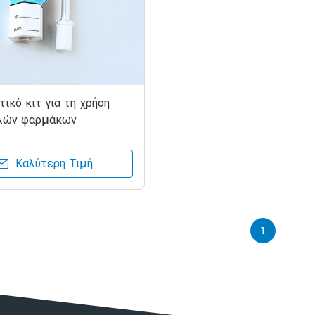
ικό κιτ για τη χρήση
λών φαρμάκων
Καλύτερη Τιμή
1