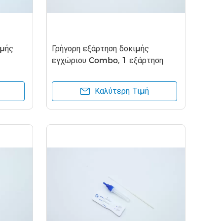
ιμής
Γρήγορη εξάρτηση δοκιμής
εγχώριου Combo, 1 εξάρτηση
ISO13485 Igm Igg βημάτων
Καλύτερη Τιμή