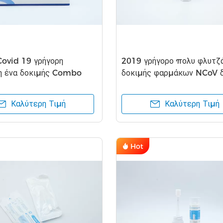
Covid 19 γρήγορη
2019 γρήγορο πολυ φλυτζά
η ένα δοκιμής Combo
δοκιμής φαρμάκων NCoV 
 την εγχώρια χρήση
σαλίου δοκιμής βημάτων
Καλύτερη Τιμή
Καλύτερη Τιμή
Hot