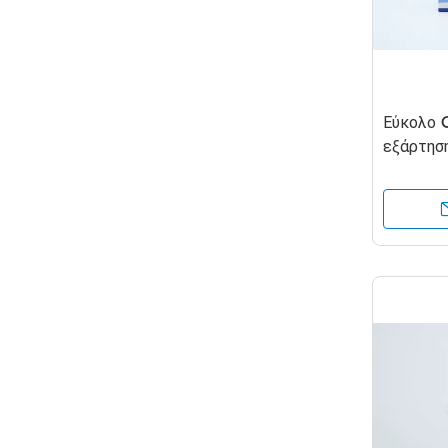
Εύκολο 
εξάρτησ
βήμα για