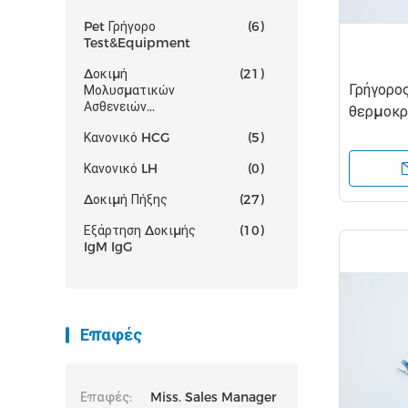
Pet Γρήγορο
(6)
Test&Equipment
Δοκιμή
(21)
Γρήγορο
Μολυσματικών
Ασθενειών...
θερμοκρ
εξαρτήσ
Κανονικό HCG
(5)
βημάτω
Κανονικό LH
(0)
Δοκιμή Πήξης
(27)
Εξάρτηση Δοκιμής
(10)
IgM IgG
Επαφές
Επαφές:
Miss. Sales Manager