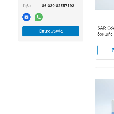
Τηλ.::
86-020-82557192
SAR CoV
Επικοινωνία
δοκιμής
γρήγορη
βημάτω