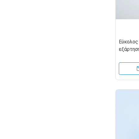
Εύκολος
εξάρτησ
για την 