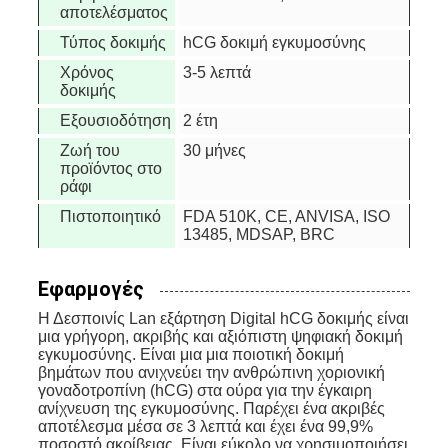
αποτελέσματος
Τύπος δοκιμής
hCG δοκιμή εγκυμοσύνης
Χρόνος
3-5 λεπτά
δοκιμής
Εξουσιοδότηση
2 έτη
Ζωή του
30 μήνες
προϊόντος στο
ράφι
Πιστοποιητικό
FDA 510K, CE, ANVISA, ISO
13485, MDSAP, BRC
Εφαρμογές
Η Δεσποινίς Lan εξάρτηση Digital hCG δοκιμής είναι
μια γρήγορη, ακριβής και αξιόπιστη ψηφιακή δοκιμή
εγκυμοσύνης. Είναι μια μια ποιοτική δοκιμή
βημάτων που ανιχνεύει την ανθρώπινη χοριονική
γοναδοτροπίνη (hCG) στα ούρα για την έγκαιρη
ανίχνευση της εγκυμοσύνης. Παρέχει ένα ακριβές
αποτέλεσμα μέσα σε 3 λεπτά και έχει ένα 99,9%
ποσοστό ακρίβειας. Είναι εύκολο να χρησιμοποιήσει