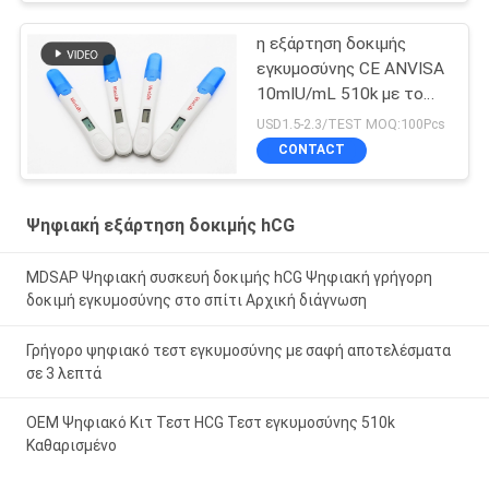
η εξάρτηση δοκιμής
εγκυμοσύνης CE ANVISA
10mIU/mL 510k με το
ψηφιακό ακριβές
USD1.5-2.3/TEST MOQ:100Pcs
αποτέλεσμα παρουσιάζει
CONTACT
Ψηφιακή εξάρτηση δοκιμής hCG
MDSAP Ψηφιακή συσκευή δοκιμής hCG Ψηφιακή γρήγορη
δοκιμή εγκυμοσύνης στο σπίτι Αρχική διάγνωση
Γρήγορο ψηφιακό τεστ εγκυμοσύνης με σαφή αποτελέσματα
σε 3 λεπτά
OEM Ψηφιακό Κιτ Τεστ HCG Τεστ εγκυμοσύνης 510k
Καθαρισμένο