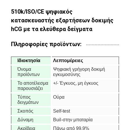
510k/ISO/CE ψηφιακός
κατασκευαστής εξαρτήσεων δοκιμής
hCG με τα ελεύθερα δείγματα
Πληροφορίες προϊόντων:
Ιδιοκτησία
Λεπτομέρειες
Όνομα
Ψηφιακή γρήγορη δοκιμή
προϊόντων
εγκυμοσύνης
Το αποτέλεσμα
+/- Έγκυος, μη έγκυος
παρουσιάζει
Τύπος
Ούρα
δειγμάτων
Σκοπός
Self-test
Δύναμη
Buil-στην μπαταρία
Ακρίβεια
Πάνω από 99,9%