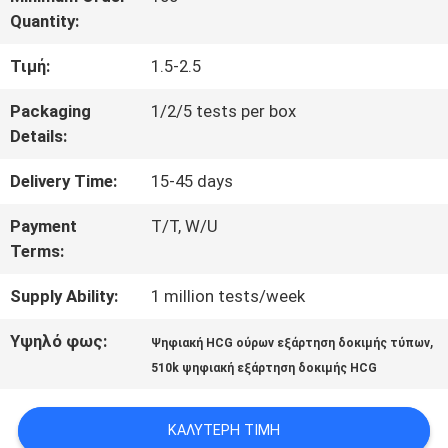
Quantity:
ΠΟΙΟΤΙΚΌΣ
Τιμή:
1.5-2.5
ΈΛΕΓΧΟΣ
Packaging
1/2/5 tests per box
Details:
ΜΑΣ
Delivery Time:
15-45 days
ΕΛΆΤΕ
Payment
T/T, W/U
ΣΕ
Terms:
ΕΠΑΦΉ
Supply Ability:
1 million tests/week
ΜΕ
Υψηλό φως:
,
Ψηφιακή HCG ούρων εξάρτηση δοκιμής τύπων
510k ψηφιακή εξάρτηση δοκιμής HCG
ΕΙΔΉΣΕΙΣ
ΚΑΛΎΤΕΡΗ ΤΙΜΉ