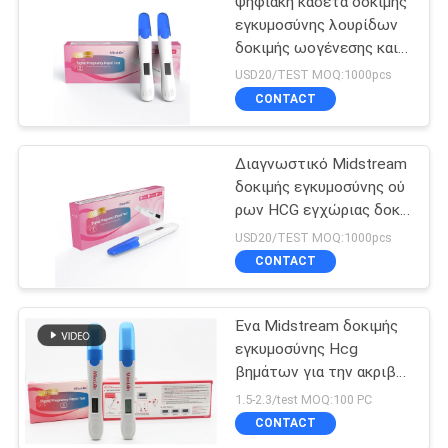
ψηφιακή κασέτα δοκιμής
εγκυμοσύνης λουρίδων
δοκιμής ωογένεσης και
λουρίδων δοκιμής
USD20/TEST MOQ:1000pcs
εγκυμοσύνης
CONTACT
Διαγνωστικό Midstream
δοκιμής εγκυμοσύνης ού
ρων HCG εγχώριας δοκι
μής εγκυμοσύνης μόνο -
USD20/TEST MOQ:1000pcs
δοκιμή
CONTACT
Ένα Midstream δοκιμής
εγκυμοσύνης Hcg
βημάτων για την ακριβή
δοκιμή
1.5-2.3/test MOQ:100 PC
CONTACT