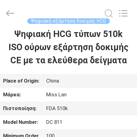
2026
Guangzhou
Decheng
Biotechnology
Ψηφιακή εξάρτηση δοκιμής hCG
Co.,LTD.
All
Ψηφιακή HCG τύπων 510k
ΣΠΊΤΙ
Rights
Reserved.
ISO ούρων εξάρτηση δοκιμής
ΠΡΟΪΌΝΤΑ
CE με τα ελεύθερα δείγματα
ΠΕΡΊΠΟΥ
Place of Origin:
China
ΕΜΕΊΣ
Μάρκα:
Miss Lan
Πιστοποίηση:
FDA 510k
ΓΎΡΟΣ
Model Number:
DC 811
ΕΡΓΟΣΤΑΣΊΩΝ
Minimum Order
100