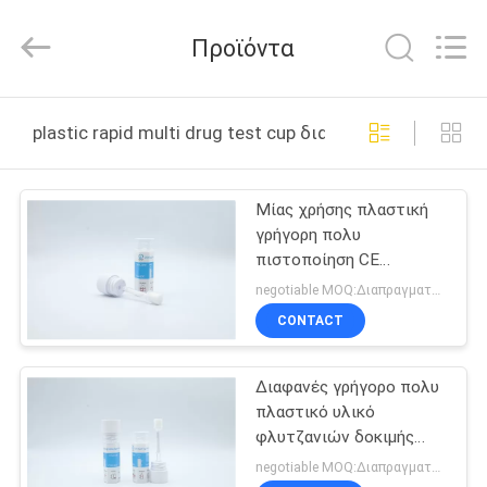
2026
Guangzhou
Decheng
Προϊόντα
Biotechnology
Co.,LTD.
All
Rights
Reserved.
ΣΠΊΤΙ
plastic rapid multi drug test cup διαδικτυακή κατασκε
ΠΡΟΪΌΝΤΑ
Μίας χρήσης πλαστική
γρήγορη πολυ
ΠΕΡΊΠΟΥ
πιστοποίηση CE
ΕΜΕΊΣ
φλυτζανιών δοκιμής
negotiable MOQ:Διαπραγματεύσιμος
φαρμάκων
CONTACT
ΓΎΡΟΣ
Διαφανές γρήγορο πολυ
ΕΡΓΟΣΤΑΣΊΩΝ
πλαστικό υλικό
φλυτζανιών δοκιμής
ΠΟΙΟΤΙΚΌΣ
φαρμάκων
negotiable MOQ:Διαπραγματεύσιμος