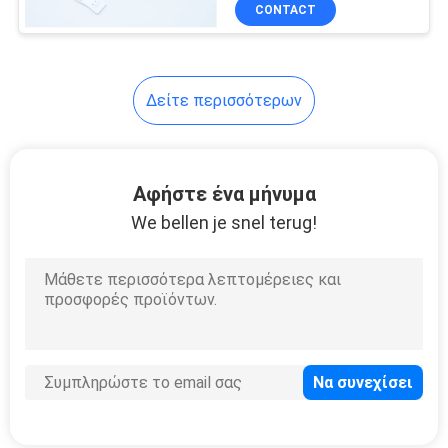
εξάρτηση δοκιμής
ΈΛΕΓΧΟΣ
CONTACT
2019nCov
ΜΑΣ
Δείτε περισσότερων
ΕΛΆΤΕ
ΣΕ
ΕΠΑΦΉ
Αφήστε ένα μήνυμα
ΜΕ
We bellen je snel terug!
ΕΙΔΉΣΕΙΣ
ΖΗΤΉΣΤΕ
ΈΝΑ
ΑΠΌΣΠΑΣΜΑ