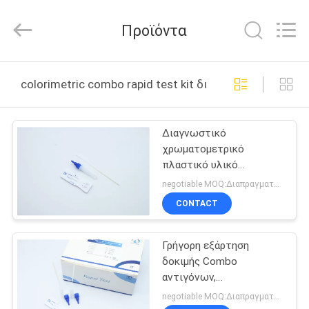
2026
Guangzhou
Decheng
Προϊόντα
Biotechnology
Co.,LTD.
All
Rights
Reserved.
ΣΠΊΤΙ
colorimetric combo rapid test kit διαδικτυακή κατασκ
ΠΡΟΪΌΝΤΑ
Διαγνωστικό
χρωματομετρικό
ΠΕΡΊΠΟΥ
πλαστικό υλικό
ΕΜΕΊΣ
εξαρτήσεων δοκιμής
negotiable MOQ:Διαπραγματεύσιμος
Combo γρήγορο
CONTACT
ΓΎΡΟΣ
Γρήγορη εξάρτηση
ΕΡΓΟΣΤΑΣΊΩΝ
δοκιμής Combo
αντιγόνων,
ΠΟΙΟΤΙΚΌΣ
χρωματομετρική
negotiable MOQ:Διαπραγματεύσιμος